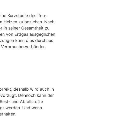
ne Kurzstudie des ifeu-
um Heizen zu beziehen. Nach
r in seiner Gesamtheit zu
nen von Erdgas ausgeglichen
etzungen kann dies durchaus
d Verbraucherverbänden
orrekt, deshalb wird auch in
evorzugt. Dennoch kann der
est- und Abfallstoffe
egt werden. Und wenn
rhalten.