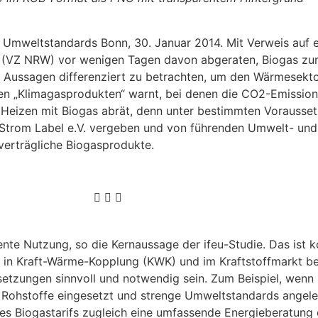
 Umweltstandards Bonn, 30. Januar 2014. Mit Verweis auf ei
len (VZ NRW) vor wenigen Tagen davon abgeraten, Biogas z
die Aussagen differenziert zu betrachten, um den Wärmesekto
ten „Klimagasprodukten“ warnt, bei denen die CO2-Emissio
vom Heizen mit Biogas abrät, denn unter bestimmten Vorauss
r Strom Label e.V. vergeben und von führenden Umwelt- un
tverträgliche Biogasprodukte.
ente Nutzung, so die Kernaussage der ifeu-Studie. Das ist k
g in Kraft-Wärme-Kopplung (KWK) und im Kraftstoffmarkt b
tzungen sinnvoll und notwendig sein. Zum Beispiel, wenn R
r Rohstoffe eingesetzt und strenge Umweltstandards angel
s Biogastarifs zugleich eine umfassende Energieberatung e