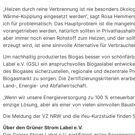
„Heizen durch reine Verbrennung ist nie besonders ökologi
Wärme-Kopplung eingesetzt werden“, sagt Rosa Hemmers, V
ich für problematisch. Das Hauptproblem ist die mangel
vorangetrieben werden, natürlich sollten in Privathaush
aber immer noch einen Rohstoff zum Heizen, und der sollt
erzeugt wird, ist eine sinnvolle Alternative für Verbraucher
Um nachhaltig produziertes Biogas besser von schönfär
Label e.V. (GSL) ein anspruchsvolles Biogaslabel entwicke
des Biogases sicherzustellen, regionale und dezentrale P
Biogasmarkt zu sorgen. Die Zertifizierungskriterien erar
Land-, Energie- und Abfallwirtschaft.
„Wenn wir unsere Energieversorgung zu 100 % erneuerbar 
einzige Lösung, aber als einer von vielen sinnvollen Baus
Die Meldung der VZ NRW und die ifeu-Kurzstudie finden 
Über den Grüner Strom Label e.V.
Der Grüner Strom Label e.V. zertifiziert grüne Energiepr