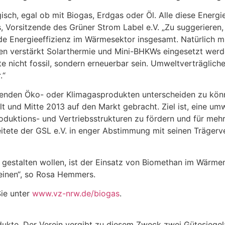
sch, egal ob mit Biogas, Erdgas oder Öl. Alle diese Energiet
orsitzende des Grüner Strom Label e.V. „Zu suggerieren, S
nde Energieeffizienz im Wärmesektor insgesamt. Natürlic
alten verstärkt Solarthermie und Mini-BHKWs eingesetzt we
e nicht fossil, sondern erneuerbar sein. Umweltverträglich
.“
benden Öko- oder Klimagasprodukten unterscheiden zu könn
lt und Mitte 2013 auf den Markt gebracht. Ziel ist, eine um
roduktions- und Vertriebsstrukturen zu fördern und für me
beitete der GSL e.V. in enger Abstimmung mit seinen Träge
gestalten wollen, ist der Einsatz von Biomethan im Wärmem
teinen“, so Rosa Hemmers.
Sie unter
www.vz-nrw.de/biogas
.
odukte. Der Verein vergibt zu diesem Zweck zwei Gütesiegel