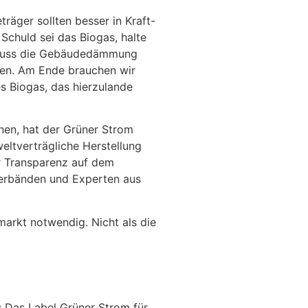
räger sollten besser in Kraft-
chuld sei das Biogas, halte
h muss die Gebäudedämmung
rden. Am Ende brauchen wir
es Biogas, das hierzulande
en, hat der Grüner Strom
weltverträgliche Herstellung
hr Transparenz auf dem
rverbänden und Experten aus
arkt notwendig. Nicht als die
: Das Label Grüner Strom für