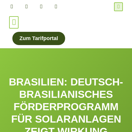
Für Verbraucher*innen
Für Energieanbieter
Zum Tarifportal
BRASILIEN: DEUTSCH-
BRASILIANISCHES
FÖRDERPROGRAMM
FÜR SOLARANLAGEN
ZEIGT WIRKUNG