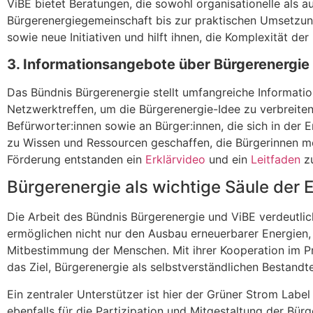
ViBE bietet Beratungen, die sowohl organisationelle als 
Bürgerenergiegemeinschaft bis zur praktischen Umsetzung
sowie neue Initiativen und hilft ihnen, die Komplexität de
3. Informationsangebote über Bürgerenergie
Das Bündnis Bürgerenergie stellt umfangreiche Informatio
Netzwerktreffen, um die Bürgerenergie-Idee zu verbreite
Befürworter:innen sowie an Bürger:innen, die sich in der
zu Wissen und Ressourcen geschaffen, die Bürgerinnen mo
Förderung entstanden ein
Erklärvideo
und ein
Leitfaden
zu
Bürgerenergie als wichtige Säule der
Die Arbeit des Bündnis Bürgerenergie und ViBE verdeutlic
ermöglichen nicht nur den Ausbau erneuerbarer Energien,
Mitbestimmung der Menschen. Mit ihrer Kooperation im P
das Ziel, Bürgerenergie als selbstverständlichen Bestandt
Ein zentraler Unterstützer ist hier der Grüner Strom Labe
ebenfalls für die Partizipation und Mitgestaltung der Bürge