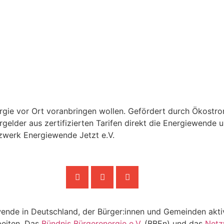
ergie vor Ort voranbringen wollen. Gefördert durch Ökostr
gelder aus zertifizierten Tarifen direkt die Energiewende u
zwerk Energiewende Jetzt e.V.
ewende in Deutschland, der Bürger:innen und Gemeinden akt
beiten. Das
Bündnis Bürgerenergie e.V.
(BBEn) und das
Netz