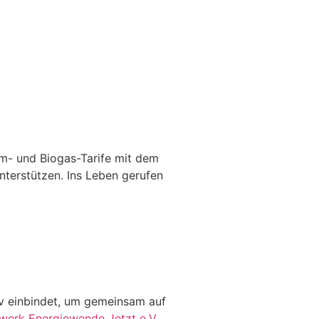
om- und Biogas-Tarife mit dem
nterstützen. Ins Leben gerufen
iv einbindet, um gemeinsam auf
werk Energiewende Jetzt e.V.