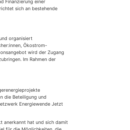
nd Finanzierung einer
richtet sich an bestehende
und organisiert
cher:innen, Ökostrom-
ationsangebot wird der Zugang
nzubringen. Im Rahmen der
gerenergieprojekte
n die Beteiligung und
Netzwerk Energiewende Jetzt
kt anerkannt hat und sich damit
el für die Möglichkeiten, die