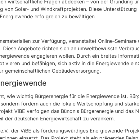
auch wirtschaftliche Fragen abdecken – von der Gründung u
 von Solar- und Windkraftprojekten. Diese Unterstützung 
r Energiewende erfolgreich zu bewältigen.
nsmaterialien zur Verfügung, veranstaltet Online-Seminare 
n. Diese Angebote richten sich an umweltbewusste Verbrau
 Energiewende engagieren wollen. Durch ein breites Inform
tivieren und befähigen, sich aktiv in die Energiewende ei
r gemeinschaftlichen Gebäudeversorgung.
 Energiewende
ht, wie wichtig Bürgerenergie für die Energiewende ist. Bür
 sondern fördern auch die lokale Wertschöpfung und stärke
rojekt ViBE verfolgen das Bündnis Bürgerenergie und das 
eil der deutschen Energiewirtschaft zu verankern.
l e.V., der ViBE als förderungswürdiges Energiewende-Proje
r:innen einsetzt. Das Projekt steht als ein prägendes Beispi