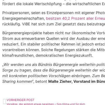
fördert die lokale Wertschöpfung – die wirtschaftlichen Er
Privatpersonen, seien es Einzelpersonen mit eigener Ph
Energiegemeinschaften,
besitzen 40,2 Prozent aller Erne
rückläufig. ViBE hat sich zum Ziel gesetzt dazu beizutrag
Bürgerenergieprojekte haben nicht nur ökonomische Vorte
Strom aus erneuerbaren Quellen wird der Ausbau der erne
reduziert. Ein stabiler politischer Rahmen ist jedoch ent
vorantreiben können. Solche Regelungen stärken die Mit
klimafreundlichen, demokratischen Energiezukunft.
„Wir werden uns als Bündnis Bürgerenergie weiterhin polit
Sorge zu tragen, dass die Bürgerenergie weiterhin der wi
mit konkreten politischen Vorschlägen einbringen. Zum Be
Sharing kommen“
, betont
Malte Zieher, Vorstand im Bün
VORHERIGER POST
Vorsätze, die wirklich etwas bewirken – fürs Klima und für dich