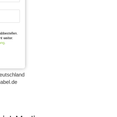
abbestellen.
t weiter.
ung
.
Deutschland
label.de