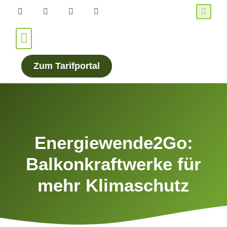
Für Verbraucher*innen
Für Energieanbieter
Zum Tarifportal
Energiewende2Go:
Balkonkraftwerke für
mehr Klimaschutz