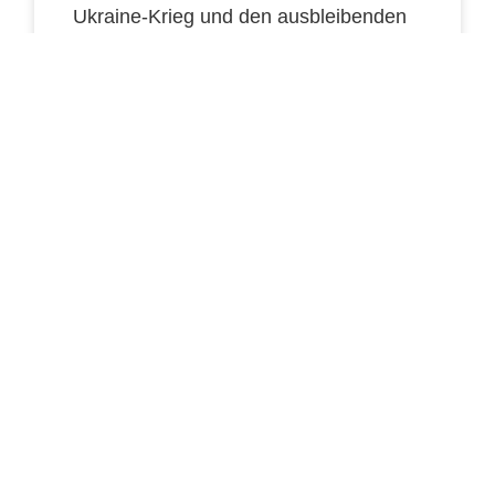
Ukraine-Krieg und den ausbleibenden
Gaslieferungen aus Russland. Der
Preisanstieg betrifft aber auch
diejenigen, die seit Jahren Strom aus
Erneuerbaren Energien beziehen.
weiterlesen
März 16, 2023